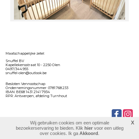
Maatschappelijke zetel:
Snuffel BV
Kapellekensstraat 10 -
2250 Olen
0497/344.955
snuffel-olen@outlook.be
Besloten Vennootschap
Ondernemingsnummer: 0781.768.233
IBAN: BE68 1431 2141 7934
RPR: Antwerpen, afdeling Turnhout
Wij gebruiken cookies om een optimale
X
902118
bezoekers
bezoekerservaring te bieden. Klik
hier
voor een uitleg
login
over cookies. Ik ga
Akkoord
.
website maken
laatste wijziging: 03-06-2026